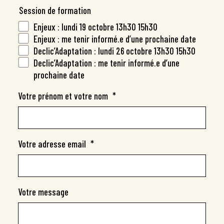
Nous contacter
Session de formation
Organiser une conférence Déclic’Adaptation
Enjeux : lundi 19 octobre 13h30 15h30
Organiser un atelier Mise en Œuvre
Enjeux : me tenir informé.e d’une prochaine date
Declic’Adaptation : lundi 26 octobre 13h30 15h30
Organiser un atelier Mobilisation
Declic’Adaptation : me tenir informé.e d’une
Participer à un atelier inter‑entreprises
prochaine date
Participer à un atelier grand public
Votre prénom et votre nom
*
Devenir animateur.trice
À propos
Votre adresse email
*
Votre message