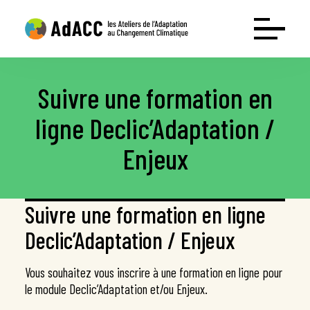
Suivre une formation en
Les ateliers
ligne Declic’Adaptation /
Conférence interactive Déclic’Adaptation
Enjeux
Atelier Mise en Œuvre Adaptation
Atelier Mobilisation Adaptation
Ressources
Suivre une formation en ligne
Le guide
Declic’Adaptation / Enjeux
Test entreprises
Vous souhaitez vous inscrire à une formation en ligne pour
Test collectivités
le module Declic’Adaptation et/ou Enjeux.
Webinaire : l’adaptation grandeur nature