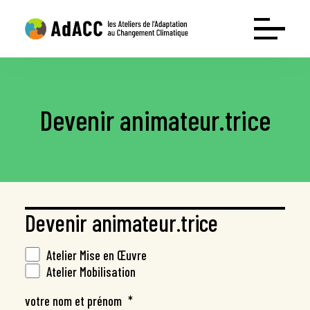
Devenir animateur.trice
Les ateliers
Conférence interactive Déclic’Adaptation
Atelier Mise en Œuvre Adaptation
Atelier Mobilisation Adaptation
Ressources
Devenir animateur.trice
Le guide
Test entreprises
Atelier Mise en Œuvre
Atelier Mobilisation
Test collectivités
Webinaire : l’adaptation grandeur nature
votre nom et prénom
*