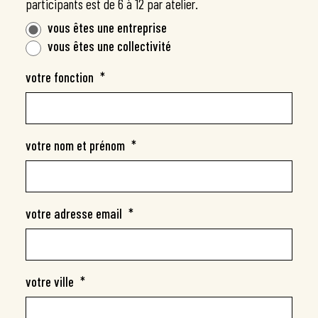
participants est de 6 à 12 par atelier.
Nous contacter
vous êtes une entreprise
Organiser une conférence Déclic’Adaptation
vous êtes une collectivité
Organiser un atelier Mise en Œuvre
Organiser un atelier Mobilisation
votre fonction
*
Participer à un atelier inter‑entreprises
Participer à un atelier grand public
Devenir animateur.trice
votre nom et prénom
*
À propos
votre adresse email
*
votre ville
*