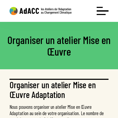
Organiser un atelier Mise en
Les ateliers
Œuvre
Conférence interactive Déclic’Adaptation
Atelier Mise en Œuvre Adaptation
Atelier Mobilisation Adaptation
Ressources
Organiser un atelier Mise en
Le guide
Œuvre Adaptation
Test entreprises
Test collectivités
Nous pouvons organiser un atelier Mise en Œuvre
Webinaire : l’adaptation grandeur nature
Adaptation au sein de votre organisation. Le nombre de