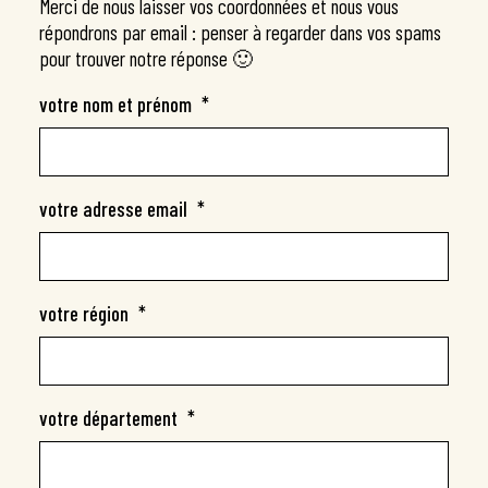
Merci de nous laisser vos coordonnées et nous vous
Nous contacter
répondrons par email : penser à regarder dans vos spams
Organiser une conférence Déclic’Adaptation
pour trouver notre réponse 🙂
Organiser un atelier Mise en Œuvre
votre nom et prénom
*
Organiser un atelier Mobilisation
Participer à un atelier inter‑entreprises
Participer à un atelier grand public
votre adresse email
*
Devenir animateur.trice
À propos
votre région
*
votre département
*