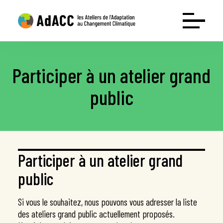
Participer à un atelier grand
Les ateliers
public
Conférence interactive Déclic’Adaptation
Atelier Mise en Œuvre Adaptation
Atelier Mobilisation Adaptation
Ressources
Participer à un atelier grand
Le guide
public
Test entreprises
Test collectivités
Si vous le souhaitez, nous pouvons vous adresser la liste
Webinaire : l’adaptation grandeur nature
des ateliers grand public actuellement proposés.