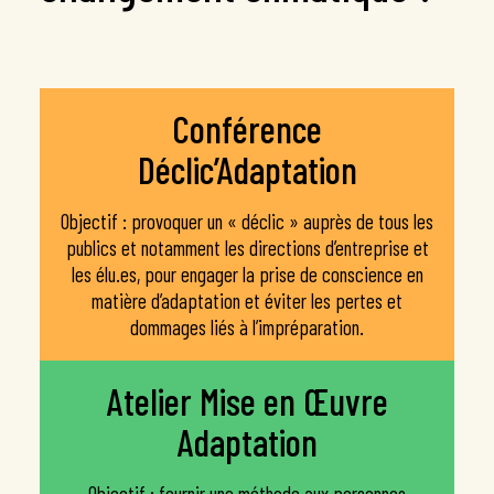
Nous contacter
Organiser une conférence Déclic’Adaptation
Organiser un atelier Mise en Œuvre
Organiser un atelier Mobilisation
Conférence
Participer à un atelier inter‑entreprises
Déclic’Adaptation
Participer à un atelier grand public
Devenir animateur.trice
Objectif : provoquer un « déclic » auprès de tous les
publics et notamment les directions d’entreprise et
À propos
les élu.es, pour engager la prise de conscience en
matière d’adaptation et éviter les pertes et
dommages liés à l’impréparation.
Atelier Mise en Œuvre
Adaptation
Objectif : fournir une méthode aux personnes